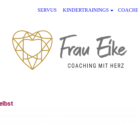
SERVUS
KINDERTRAININGS
COACH
elbst
2024 eine umfassende Breathwork-Ausbildung abgeschlossen habe 
en Expertise begleite ich dich auf einer noch tieferen Ebene
einem inneren Selbst zu begeben und alte Muster hinter dir zu las