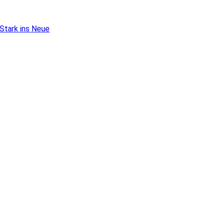
Stark ins Neue
) haben wir ganz viele kostenlose Online-Kurse g
riedene Eltern. Eine wirklich tolle Aktion, ich bin so froh, als Traine