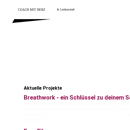
COACH MIT HERZ
& Leidenschaft
Aktuelle Projekte
Breathwork - ein Schlüssel zu deinem S
Ich freue mich, dir mitteilen zu können, dass ich 
Angebot aufgenommen habe. Mit meiner neu gewonnen
erleben. Wenn du bereit bist, dich auf die Reise zu d
erfahren.