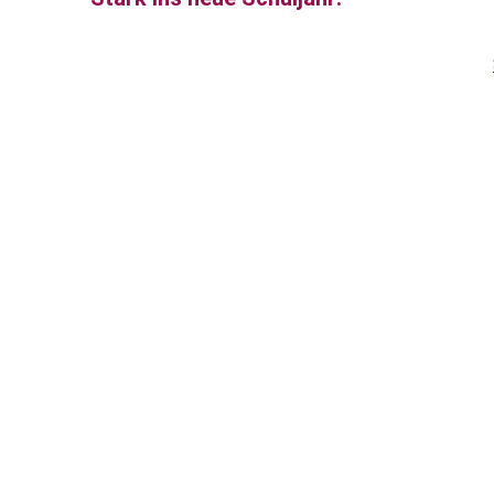
Online-Event am Weltkindertag, 20.9.2022
Gemeinsam mit einer tollen und großen Community (
Es gab so toll Rückmeldungen, so glückliche Kinder und zuf