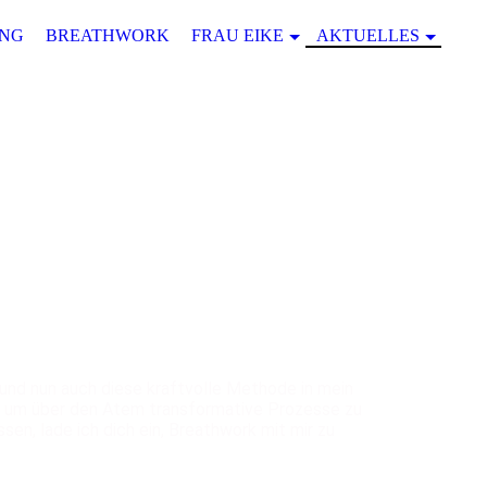
ING
BREATHWORK
FRAU EIKE
AKTUELLES
und nun auch diese kraftvolle Methode in mein
, um über den Atem transformative Prozesse zu
sen, lade ich dich ein, Breathwork mit mir zu