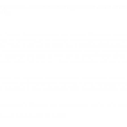
m Baukasten - und sie haben mich angerufen und wollten ein Inter
n Tun.
den Themen "Glückskompetenz" und "soziales Miteinander" geben
rde ich von Anfang an von Schulen und SchulsozialarbeiterInnen
eses Thema ist und was die Kinder durch Homeschooling eben au
it den Kindern führen können in all den Trainings, die ich gegeb
Unglücklich und leider gar nicht auf die schönen kleinen Dinge 
g, das schon früh zu lernen .... denn: was Hänschen nicht lernt, 
scheck vom Unpacked-Laden in Neubiberg. Wer ihn kennt, weiß, wie viel
er - wer Hilfe braucht bekommt sie von Robin. Ich bin wahnsinnig stolz
r vielzähligen Projekte spenden kann. Bleibt gespannt, mehr Infos sch
ungskurse für Mädchen und Jungs an und ich darf ab sofort die
n.
n kaum erwarten, dass es losgeht.