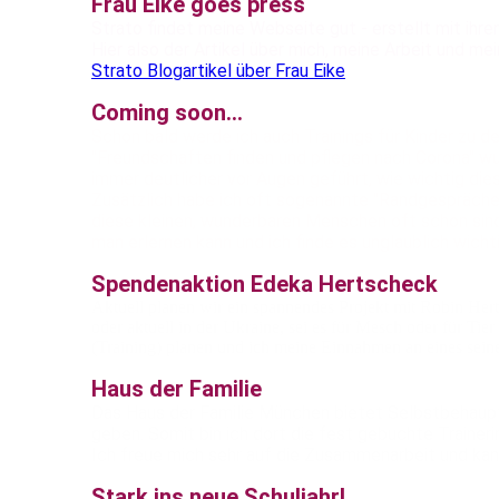
Frau Eike goes press
Strato findet meine Webseite gut - erstellt mit ihre
Hier also der Artikel über mich, meine Arbeit und mei
Strato Blogartikel über Frau Eike
Coming soon...
Schon bald werde ich auch Trainings für Kinder zu 
"Freundschaften finden und pflegen nach Corona" wu
immer deutlicher vor Augen geführt, wie wichtig di
Zusätzlich habe ich oft sogenannte "Randgespräche" m
diese kleinen, wunderbaren Menschen oft schon sind. 
man erlernen kann und ich finde es unglaublich wichti
Spendenaktion Edeka Hertscheck
Aktuell planen wir ein spannendes Projekt mit Robin Hert
oder aktuell in der Ukraine, sei es für Mesch oder für Ti
(Training) planen und ich meine Einnahmen an eines seine
Haus der Familie
Das Haus der Familie München bietet Selbstbehaupt
geben. Somit bin ich dort die fest gebuchte Traineri
Ich freue mich sehr auf die Zusammenarbeit und kan
Stark ins neue Schuljahr!