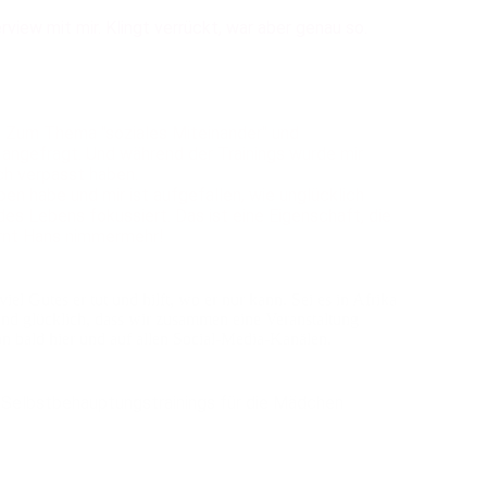
view mit mir. Klingt verrückt, war aber genau so.
. Zum Thema "soziales Miteinander" und
 angefragt. Und während der Trainings wurde mir
ch verpasst haben.
en habe und mir ist aufgefallen, wie unglücklich
des Lebens fokussiert. Das ist eine Eigenschaft, die
lernt Hans nimmermehr!
 Gutes er tut und hilft, wo er nur kann. Sei es in Afrika
 und glücklich, dass wir zusammen eine Veranstaltung
on bald hier und auf allen Social-Media-Kanälen.
 Selbstbehauptungstrainings für die Mädchen